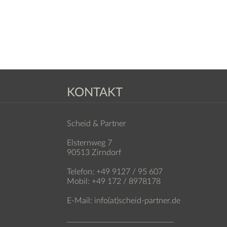
KONTAKT
Scheid & Partner
Elsternweg 7
90513 Zirndorf
Telefon: +49 9127 / 95 607
Mobil: +49 172 / 8978178
E-Mail: info(at)scheid-partner.de