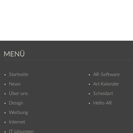
MENÜ
Startseite
AR-Software
News
Art Kalender
Über uns
Scheidart
Design
Hello-AR
Werbung
Internet
IT-Lösungen